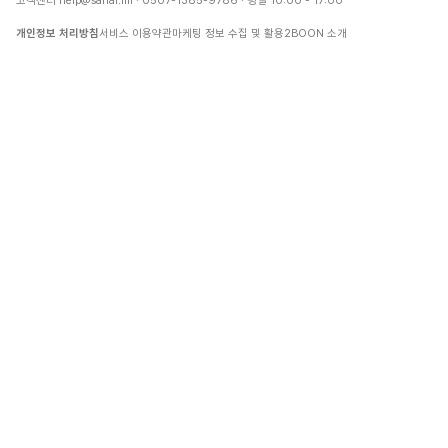
고객센터
help@sanai.im
·
0507-1385-9786
· 평일 10:00 - 17:00
 테스트 • 운세 • 궁합
개인정보 처리방침
서비스 이용약관
마케팅 정보 수집 및 활용
2BOON 소개
• 퀴즈만들기 • 아이돌