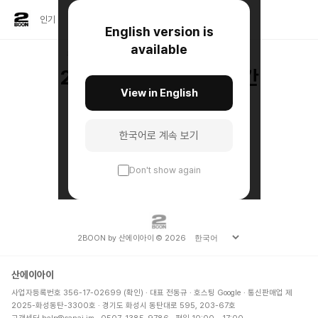
인기
최신
심리테스트
직접 만든 퀴즈
소개
English version is
 • 밸런스게임 • 퀴즈만
available
무료 심리테스트 · MBTI · 성격분석 · 연애고민
2분, 진짜 나를 만나는 시간
View in English
IBILITY • DRAMA 
스와이프 대신, 나를 만나는 2분.
심리테스트부터 나를 주제로 한 퀴즈까지.
한국어로 계속 보기
발견하고. 만들고. 공유하고.
2BOON
Don't show again
2BOON by 산에이아이 © 2026
산에이아이
사업자등록번호 356-17-02699
(확인)
· 대표 전동규 · 호스팅 Google · 통신판매업 제
2025-화성동탄-3300호 · 경기도 화성시 동탄대로 595, 203-67호