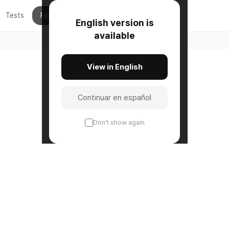
Tests
Fan-Made
Acerca de
English version is
available
Creador de Q
View in English
Continuar en español
Don't show again
YCHOLOGY • K-POP