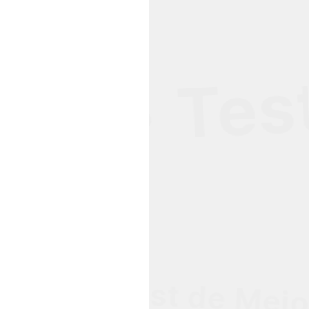
ch • Test
culto • Test de Mejo