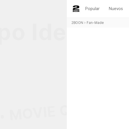
Popular
Nuevos
po Ideal • 
2BOON
›
Fan-Made
• MOVIE QUIZ • PS