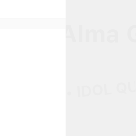
uiz • Alma 
 • SELF • IDOL QU