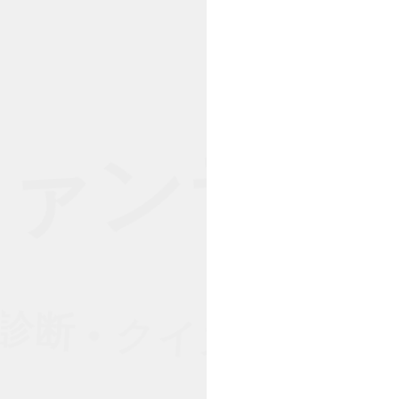
ァンテスト 
診断 • クイズ作成 • 