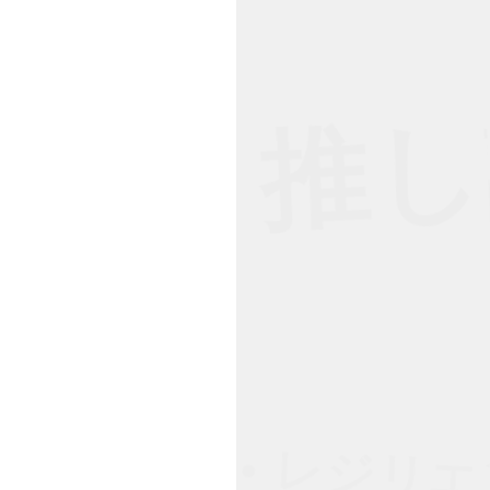
ト • 推し
ルクイズ • レジリエンス