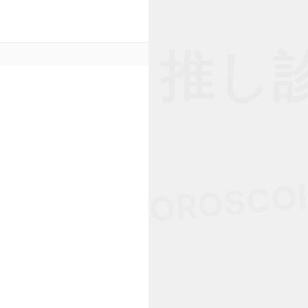
診断 • 推し診
 K-POP • HOROSCO