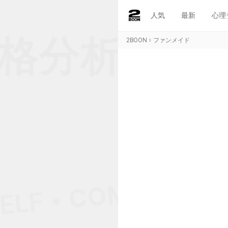
人気
最新
心理
格分析 • 本当
2BOON
›
ファンメイド
ELF • COMPATIBIL