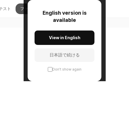
テスト
ファンメイド
概要
English version is
available
の私 • 相性
View in English
日本語で続ける
Don't show again
ITY • IDOL QUIZ •