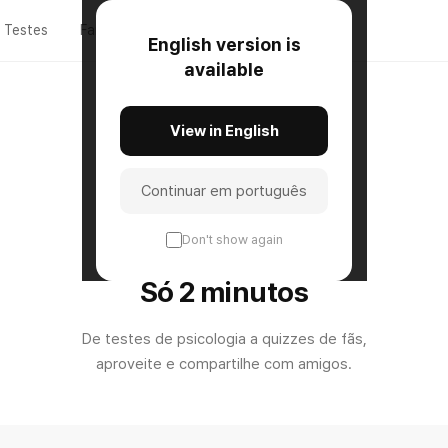
Testes
Fan-Made
Sobre
English version is
available
View in English
테스트 • MBT
Continuar em português
Don't show again
FREE TESTS & QUIZZES
Só 2 minutos
De testes de psicologia a quizzes de fãs,
aproveite e compartilhe com amigos.