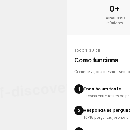
0+
Testes Grátis
e Quizzes
2BOON GUIDE
Como funciona
lf-discovery • Psy
Comece agora mesmo, sem p
Escolha um teste
1
Escolha entre testes de p
Responda as pergun
2
10-15 perguntas, pronto e