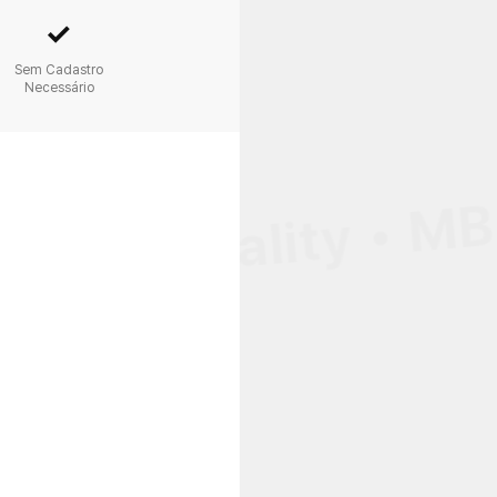
✓
Sem Cadastro
Necessário
Personality • MB
•