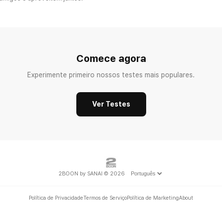
lf-discovery •
MBTI
Comece agora
Experimente primeiro nossos testes mais populares.
Ver Testes
2BOON by SANAI © 2026
Política de Privacidade
Termos de Serviço
Política de Marketing
About