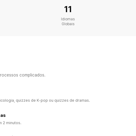
11
Idiomas
Globais
chology • Mindset 
rocessos complicados.
sicologia, quizzes de K-pop ou quizzes de dramas.
tas
m 2 minutos.