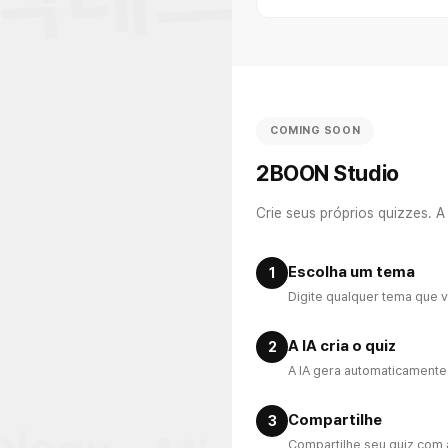
COMING SOON
2BOON Studio
Crie seus próprios quizzes. 
Escolha um tema
1
Digite qualquer tema que v
A IA cria o quiz
2
A IA gera automaticamente
Compartilhe
3
Compartilhe seu quiz com 