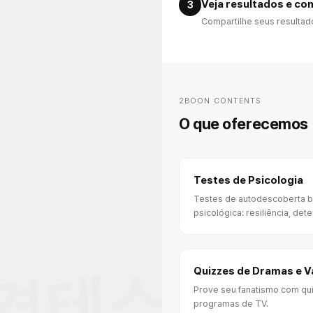
Veja resultados e co
3
Compartilhe seus resulta
2BOON CONTENTS
O que oferecemos
Testes de Psicologia
Testes de autodescoberta 
격테스트 • 
psicológica: resiliência, de
Quizzes de Dramas e V
Prove seu fanatismo com qu
programas de TV.