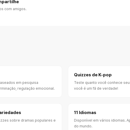
mpartilhe
dos com amigos.
Quizzes de K-pop
baseados em pesquisa
Teste quanto você conhece seu i
MBTI • 
terminação, regulação emocional.
você é um fã de verdade!
ariedades
11 Idiomas
izzes sobre dramas populares e
Disponível em vários idiomas. A
do mundo.