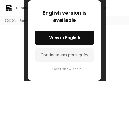
Popular
Novos
Testes
Fan-Made
Sobre
English version is
available
2BOON
›
Fan-Made
›
Jogos
View in English
Continuar em português
Don't show again