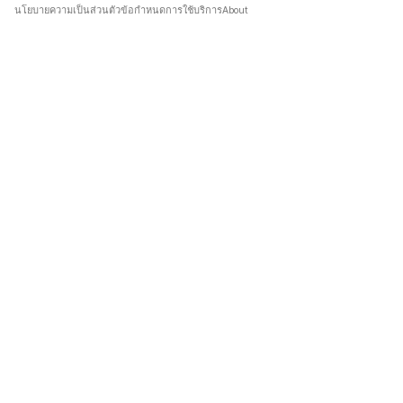
แฟนคลับ • บุคลิกซ่อ
นโยบายความเป็นส่วนตัว
ข้อกำหนดการใช้บริการ
About
อก • ทดสอบความเครียด