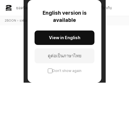
ยอดนิยม
ล่าสุด
แบบทดสอบ
แฟนเมด
เกี่ยวกับ
English version is
available
2BOON
›
แฟนเมด
›
คนดัง & ไอดอล
View in English
ดูต่อเป็นภาษาไทย
Don't show again